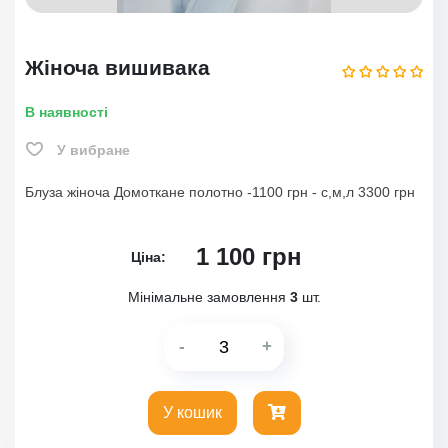
Жіноча вишивака
В наявності
У вибране
Блуза жіноча Домоткане полотно -1100 грн - с,м,л 3300 грн
1 100
грн
Ціна:
Мінімальне замовлення
3
шт.
-
+
У кошик