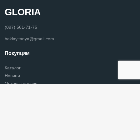
GLORIA
(097) 561-71-75
baklay.tanya@gmail.com
Покупцям
Каталог
Новини
Оптова торгівля
Вишиванки в Хмельницькому
Контакти
Українська хустки
Графік роботи
Пн - Пт з 9:00 до 18:00