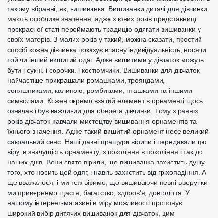
такому вбранні, як, вишиванка. Вишиванки дитячі для дівчинки
мають особливе значення, адже з юних років представниці
прекрасної статі переймають традицію одягати вишиванки у
своїх матерів. З малих років у такий, можна сказати, простий
спосіб кожна дівчинка показує власну індивідуальність, носячи
той чи інший вишитий одяг. Адже вишитими у дівчаток можуть
бути і сукні, і сорочки, і костюмчики. Вишиванки для дівчаток
найчастіше прикрашали ромашками, трояндами,
соняшниками, калиною, ромбиками, пташками та іншими
символами. Кожен окремо взятий елемент в орнаменті щось
означав і був важливий для оберега дівчинки. Тому з ранніх
років дівчаток навчали мистецтву вишивання орнаментів та
їхнього значення. Адже такий вишитий орнамент несе великий
сакральний сенс. Наші давні пращури вірили і передавали цю
віру, в значущість орнаменту, з покоління в покоління і так до
наших днів. Вони свято вірили, що вишиванка захистить душу
того, хто носить цей одяг, і навіть захистить від гріхопадіння. А
ще вважалося, і ми теж віримо, що вишиваючи певні візерунки
ми привернемо щастя, багатство, здоров'я, довголіття. У
нашому інтернет-магазині в міру можливості пропонує
широкий вибір дитячих вишиванок для дівчаток, цим