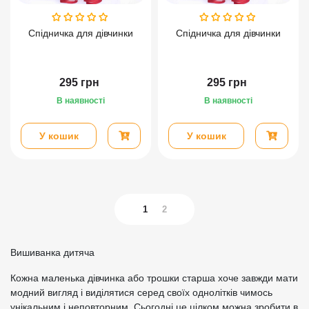
Спідничка для дівчинки
Спідничка для дівчинки
295
грн
295
грн
В наявності
В наявності
У кошик
У кошик
1
2
Вишиванка дитяча
Кожна маленька дівчинка або трошки старша хоче завжди мати
модний вигляд і виділятися серед своїх однолітків чимось
унікальним і неповторним. Сьогодні це цілком можна зробити в