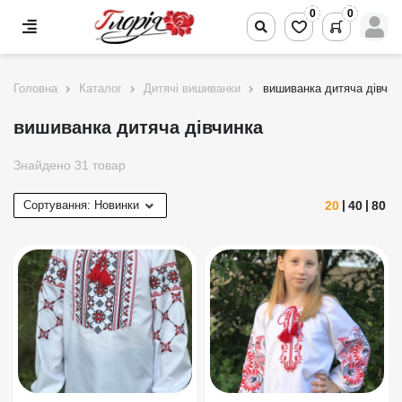
0
0
Головна
Каталог
Дитячі вишиванки
вишиванка дитяча дівчин
вишиванка дитяча дівчинка
Знайдено 31 товар
20
40
80
Сортування:
Новинки