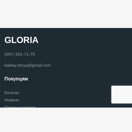
GLORIA
(097) 561-71-75
baklay.tanya@gmail.com
Покупцям
Каталог
Новини
Оптова торгівля
Вишиванки в Хмельницькому
Контакти
Українська хустки