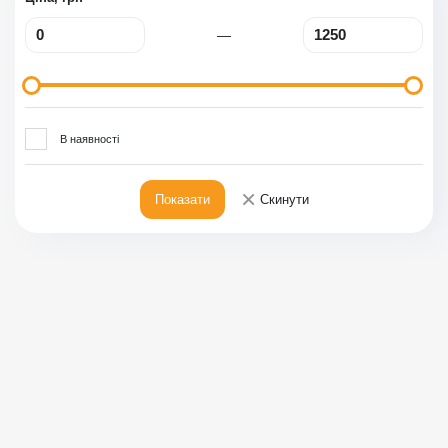
—
В наявності
×
Показати
Скинути