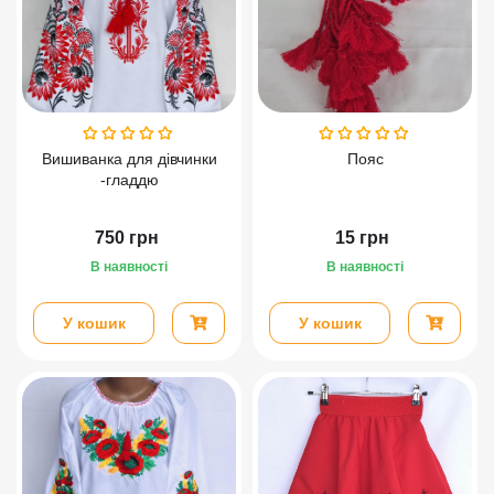
Вишиванка для дівчинки
Пояс
-гладдю
750
грн
15
грн
В наявності
В наявності
У кошик
У кошик