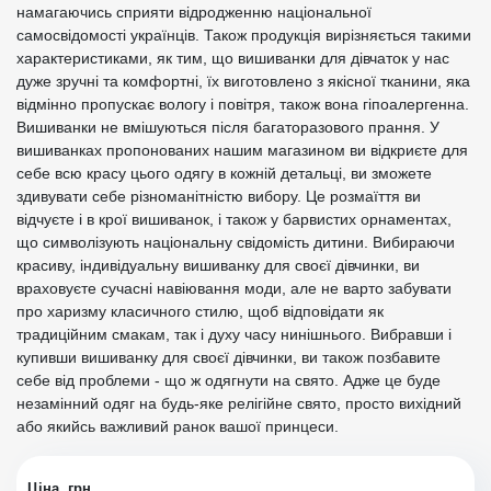
намагаючись сприяти відродженню національної
самосвідомості українців. Також продукція вирізняється такими
характеристиками, як тим, що вишиванки для дівчаток у нас
дуже зручні та комфортні, їх виготовлено з якісної тканини, яка
відмінно пропускає вологу і повітря, також вона гіпоалергенна.
Вишиванки не вмішуються після багаторазового прання. У
вишиванках пропонованих нашим магазином ви відкриєте для
себе всю красу цього одягу в кожній детальці, ви зможете
здивувати себе різноманітністю вибору. Це розмаїття ви
відчуєте і в крої вишиванок, і також у барвистих орнаментах,
що символізують національну свідомість дитини. Вибираючи
красиву, індивідуальну вишиванку для своєї дівчинки, ви
враховуєте сучасні навіювання моди, але не варто забувати
про харизму класичного стилю, щоб відповідати як
традиційним смакам, так і духу часу нинішнього. Вибравши і
купивши вишиванку для своєї дівчинки, ви також позбавите
себе від проблеми - що ж одягнути на свято. Адже це буде
незамінний одяг на будь-яке релігійне свято, просто вихідний
або якийсь важливий ранок вашої принцеси.
Ціна, грн