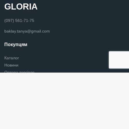
GLORIA
(097) 561-71-75
baklay.tanya@gmail.com
Покупцям
Каталог
Новини
Оптова торгівля
Вишиванки в Хмельницькому
Контакти
Українська хустки
Графік роботи
Пн - Пт з 9:00 до 18:00