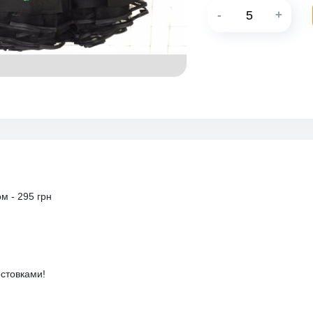
-
+
м - 295 грн
остовками!