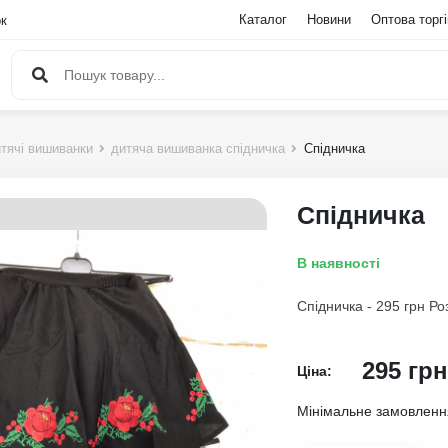
Каталог
Новини
Оптова торг
ок
тячі вишиванки
дитяча вишиванка спідничка
Спідничка
Спідничка
В наявності
Спідничка - 295 грн Ро
295
грн
Ціна:
Мінімальне замовлен