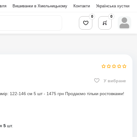
івля
Вишиванки в Хмельницькому
Контакти
Українська хустки
0
0
У вибране
змір: 122-146 см 5 шт - 1475 грн Продаємо тільки ростовками!
ня
5
шт.