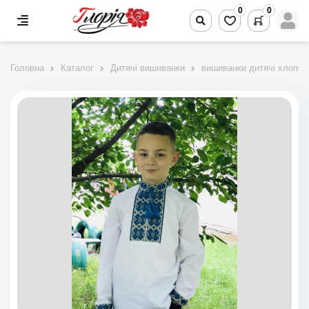
0
0
Головна
Каталог
Дитячі вишиванки
вишиванки дитячі хлопчи