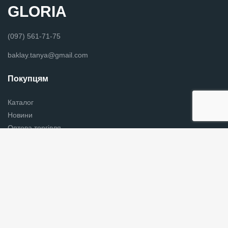
GLORIA
(097) 561-71-75
baklay.tanya@gmail.com
Покупцям
Каталог
Новини
Оптова торгівля
Вишиванки в Хмельницькому
Контакти
Українська хустки
Графік роботи
Пн - Пт з 9:00 до 18:00