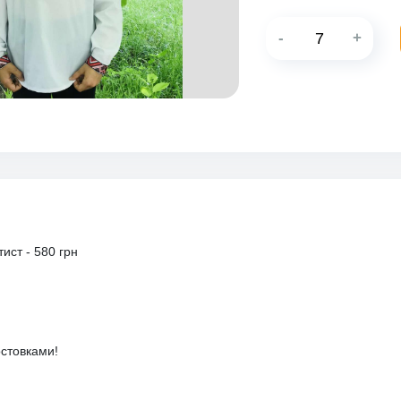
-
+
ист - 580 грн
остовками!