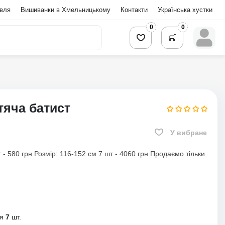
івля
Вишиванки в Хмельницькому
Контакти
Українська хустки
0
0
тяча батист
У вибране
- 580 грн Розмір: 116-152 см 7 шт - 4060 грн Продаємо тільки
ня
7
шт.