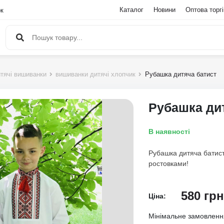
Каталог
Новини
Оптова торг
ок
тячі вишиванки
вишиванки дитячі хлопчик
Рубашка дитяча батист
Рубашка ди
В наявності
Рубашка дитяча батист 
ростовками!
580
грн
Ціна:
Мінімальне замовлен