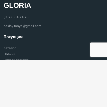
GLORIA
(097) 561-71-75
baklay.tanya@gmail.com
Покупцям
Каталог
Новини
Оптова торгівля
Вишиванки в Хмельницькому
Контакти
Українська хустки
Графік роботи
Пн - Пт з 9:00 до 18:00