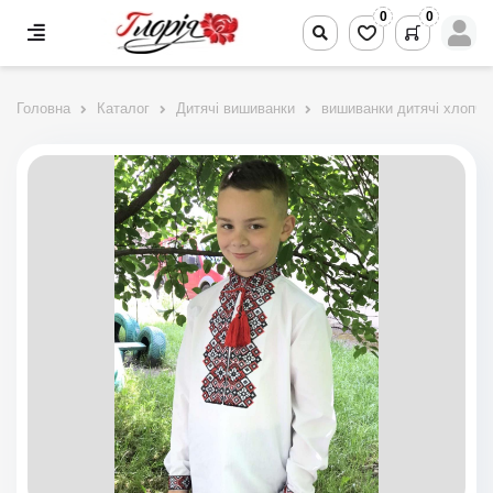
0
0
Головна
Каталог
Дитячі вишиванки
вишиванки дитячі хлопчи